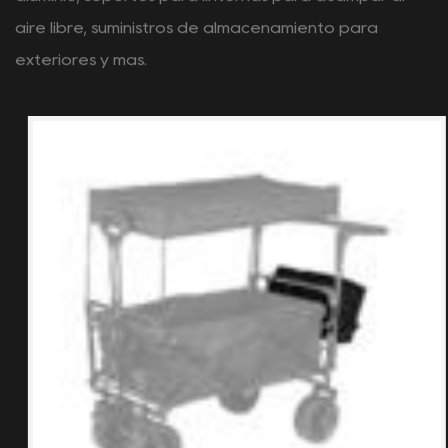
Recién Llegados
Principalmente dedicada a la producción y venta de
vehículos para acampar al aire libre, mesas y sillas
para exteriores, mesas enrollables de aleación de
aluminio, soportes para linternas para acampar al
aire libre, suministros de almacenamiento para
exteriores y más.