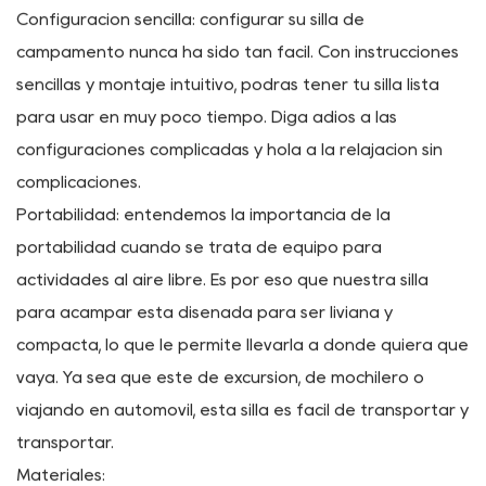
Uso versátil: ya sea que esté descansando junto a la
fogata, disfrutando de un picnic junto a la playa o
animando a su equipo deportivo favorito, esta silla para
acampar está a la altura de la tarea. Su diseño versátil
lo hace adecuado para una amplia gama de
actividades al aire libre, brindando comodidad y
conveniencia dondequiera que vaya.
Configuración sencilla: configurar su silla de
campamento nunca ha sido tan fácil. Con instrucciones
sencillas y montaje intuitivo, podrás tener tu silla lista
para usar en muy poco tiempo. Diga adiós a las
configuraciones complicadas y hola a la relajación sin
complicaciones.
Portabilidad: entendemos la importancia de la
portabilidad cuando se trata de equipo para