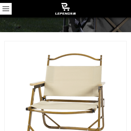
Inicio
/
Productos
/
Sillas de Campamento
/
Silla
plegable de campamento para picnic y pesca al aire
libre
SILLA PLEGABLE DE
CAMPAMENTO PARA PICNIC Y
PESCA AL AIRE LIBRE