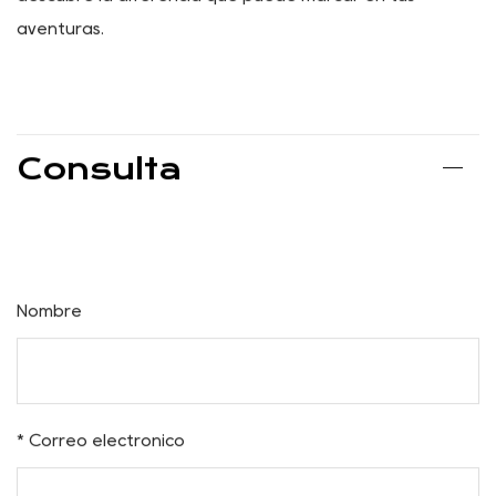
conveniencia. Con su construcción duradera, diseño
portátil, características ergonómicas y funcionalidad
versátil, esta silla está preparada para convertirse en
un compañero esencial para los entusiastas del aire
libre de todo tipo. Mejora tu experiencia al aire libre hoy
con nuestra silla de campamento plegable fácil y
descubre la diferencia que puede marcar en tus
aventuras.
Consulta