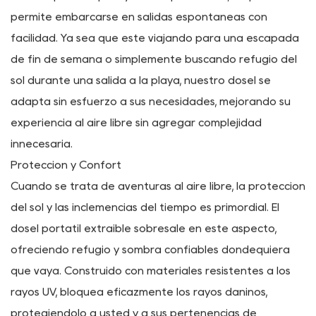
meticulosamente unidas al marco del carro refuerzan
aún más su estabilidad, garantizando una experiencia
segura y sin preocupaciones dondequiera que lo lleven
sus aventuras.
Comodidad redefinida
Dígale adiós a las configuraciones engorrosas y al
equipo voluminoso: nuestra cubierta extraíble permite
un transporte rápido y sin complicaciones, lo que le
permite embarcarse en salidas espontáneas con
facilidad. Ya sea que esté viajando para una escapada
de fin de semana o simplemente buscando refugio del
sol durante una salida a la playa, nuestro dosel se
adapta sin esfuerzo a sus necesidades, mejorando su
experiencia al aire libre sin agregar complejidad
innecesaria.