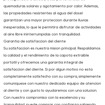
Protección y Confort
Cuando se trata de aventuras al aire libre, la protección
del sol y las inclemencias del tiempo es primordial. El
dosel portátil extraíble sobresale en este aspecto,
ofreciendo refugio y sombra confiables dondequiera
que vaya. Construido con materiales resistentes a los
rayos UV, bloquea eficazmente los rayos dañinos,
protegiéndolo a usted y a sus pertenencias de
quemaduras solares y agotamiento por calor. Además,
las propiedades resistentes al agua del dosel
garantizan una mayor protección durante lluvias
inesperadas, lo que le permitirá disfrutar de actividades
al aire libre ininterrumpidas con tranquilidad.
Garantía de satisfacción del cliente
Su satisfacción es nuestra misión principal. Respaldamos