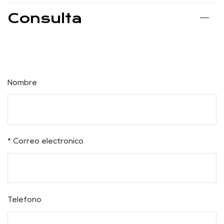
Con el dosel portátil extraíble, puede mantenerse
protegido, cómodo y listo para cualquier cosa que la
Madre Naturaleza le depare. Únase a la aventura hoy y
mejore su estilo de vida al aire libre con confianza y
estilo.
Consulta
Nombre