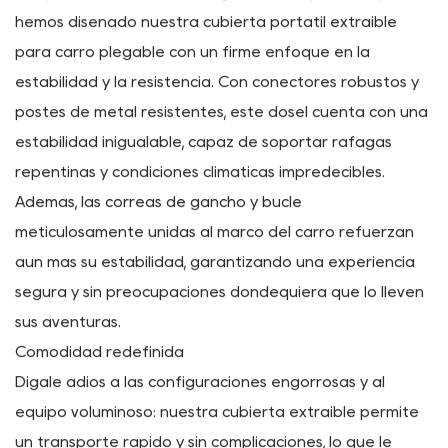
impermeable para carreta es su compañero
inquebrantable en cualquier escenario. Disfrute de la
libertad de explorar diversos paisajes sin preocuparse
por el clima: nuestro dosel garantiza que sus escapadas
al aire libre sean ininterrumpidas y placenteras.
Diseñado para la confiabilidad
En el ámbito del equipamiento para actividades al aire
libre, la estabilidad no es negociable. Es por eso que
hemos diseñado nuestra cubierta portátil extraíble
para carro plegable con un firme enfoque en la
estabilidad y la resistencia. Con conectores robustos y
postes de metal resistentes, este dosel cuenta con una
estabilidad inigualable, capaz de soportar ráfagas
repentinas y condiciones climáticas impredecibles.
Además, las correas de gancho y bucle