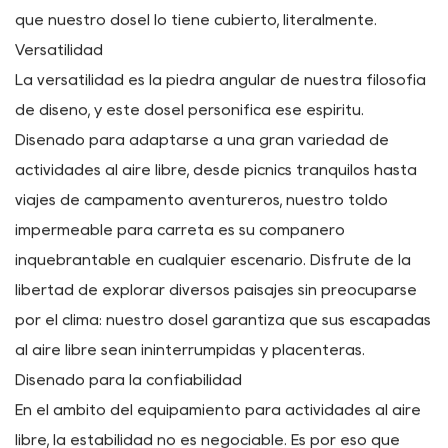
En el corazón de nuestra capota portátil extraíble para
carreta plegable se encuentra una construcción de tela
Oxford 600D de primera calidad. Diseñado para
soportar los rigores de las escapadas al aire libre, este
material garantiza durabilidad y longevidad,
proporcionando una protección confiable contra los
elementos. Ya sea que esté tomando el sol o buscando
refugio de lluvias inesperadas, tenga la seguridad de
que nuestro dosel lo tiene cubierto, literalmente.
Versatilidad
La versatilidad es la piedra angular de nuestra filosofía
de diseño, y este dosel personifica ese espíritu.
Diseñado para adaptarse a una gran variedad de
actividades al aire libre, desde picnics tranquilos hasta
viajes de campamento aventureros, nuestro toldo