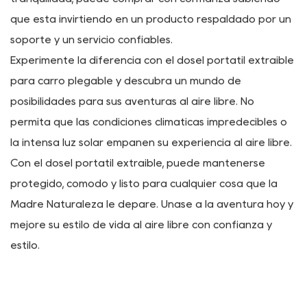
la calidad y el rendimiento de la capota extraíble
portátil y ofrecemos una garantía integral de
satisfacción del cliente. Si por algún motivo no está
completamente satisfecho con su compra, simplemente
comuníquese con nuestro dedicado equipo de atención
al cliente y con gusto lo ayudaremos con una solución.
Con nuestro compromiso con la excelencia y su
tranquilidad, puede comprar con confianza sabiendo
que está invirtiendo en un producto respaldado por un
soporte y un servicio confiables.
Experimente la diferencia con el dosel portátil extraíble
para carro plegable y descubra un mundo de
posibilidades para sus aventuras al aire libre. No
permita que las condiciones climáticas impredecibles o
la intensa luz solar empañen su experiencia al aire libre.