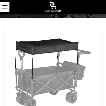
Inicio
/
Productos
/
Vagones de Campamento
/
Accesorios para carros de Campamento
/
Toldo
extraíble portátil para carro plegable
TOLDO EXTRAÍBLE PORTÁTIL
PARA CARRO PLEGABLE