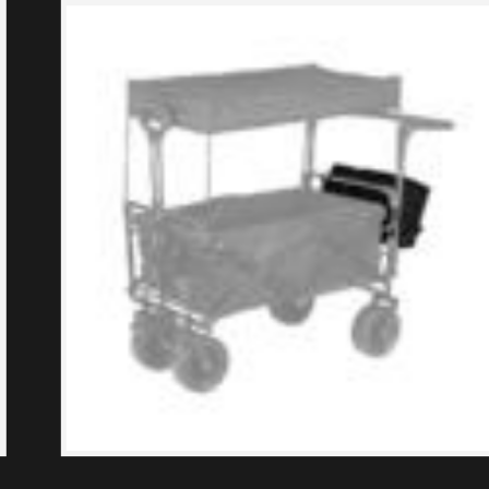
Principalmente dedicada a la producción y venta de
vehículos para acampar al aire libre, mesas y sillas
para exteriores, mesas enrollables de aleación de
aluminio, soportes para linternas para acampar al
aire libre, suministros de almacenamiento para
exteriores y más.