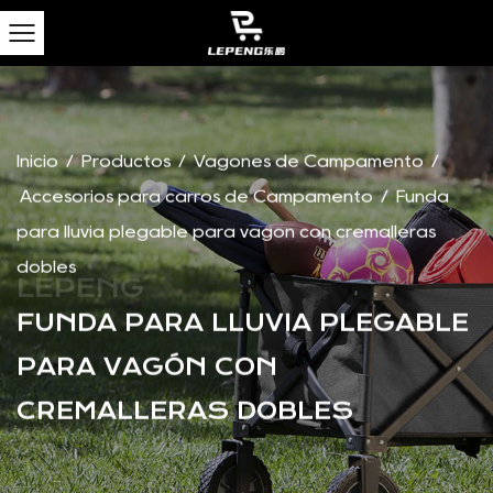
Inicio
/
Productos
/
Vagones de Campamento
/
Accesorios para carros de Campamento
/
Funda
para lluvia plegable para vagón con cremalleras
dobles
FUNDA PARA LLUVIA PLEGABLE
PARA VAGÓN CON
CREMALLERAS DOBLES